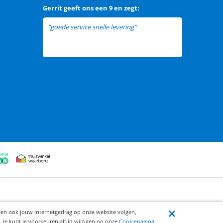
Gerrit
geeft ons een
9 en zegt:
"goede service snelle levering"
ijen ook jouw internetgedrag op onze website volgen,
 Je kunt je voorkeuren altijd wijzigen op onze
Cookiepagina
.