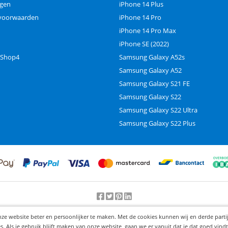
ngen
iPhone 14 Plus
voorwaarden
iPhone 14 Pro
iPhone 14 Pro Max
iPhone SE (2022)
 Shop4
Samsung Galaxy A52s
Samsung Galaxy A52
Samsung Galaxy S21 FE
Samsung Galaxy S22
Samsung Galaxy S22 Ultra
Samsung Galaxy S22 Plus
Beoordeling door klanten:
9.2
/
10
-
25000
beoordelingen
nze website beter en persoonlijker te maken. Met de cookies kunnen wij en derde part
© 2012-2026 Knaak Commerce B.V.
Als je gebruik blijft maken van onze website, gaan we er vanuit dat je dat goed vindt.