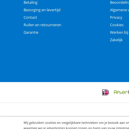
Betaling
Beoordeli
Bezorging en levertijd
Algemene 
Contact
Privacy
Ruilen en retourneren
Cookies
Garantie
Werken bij
Zakelijk
Wij gebruiken cookies en vergelijkbare technieken om je bezoek aan o
waarmee we je advertenties kunnen tonen op basis van jouw interesses. 