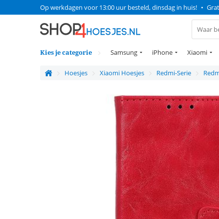
Op werkdagen voor 13:00 uur besteld, dinsdag in huis!
•
Grat
Kies je categorie
Samsung
iPhone
Xiaomi
Hoesjes
Xiaomi Hoesjes
Redmi-Serie
Redm