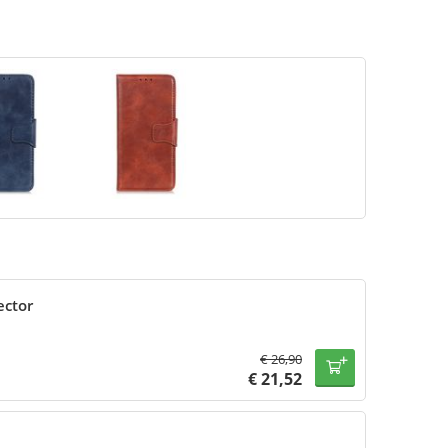
ector
€
26,90
€
21,52