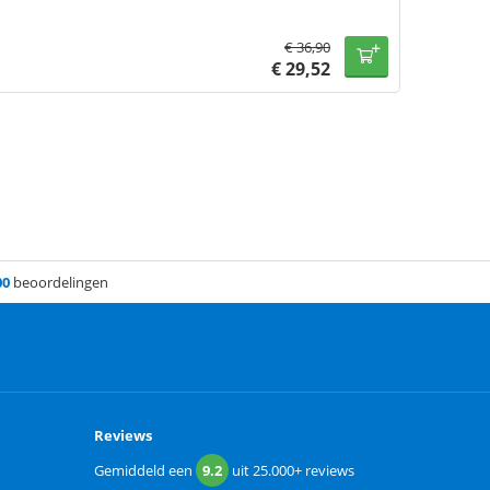
€
36,90
€
29,52
00
beoordelingen
Reviews
Gemiddeld een
9.2
uit
25.000+
reviews