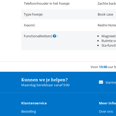
Telefoonhouder in het hoesje:
Zachte back
Type hoesje:
Book case
Xiaomi:
Redmi Note
Functionaliteit(en)
:
Magneets
Ruimte vo
Sta-funct
Voor
13:00
uur b
Kunnen we je helpen?
klante
Maandag bereikbaar vanaf 9:00
Klantenservice
Meer info
Bestelling
Over ons