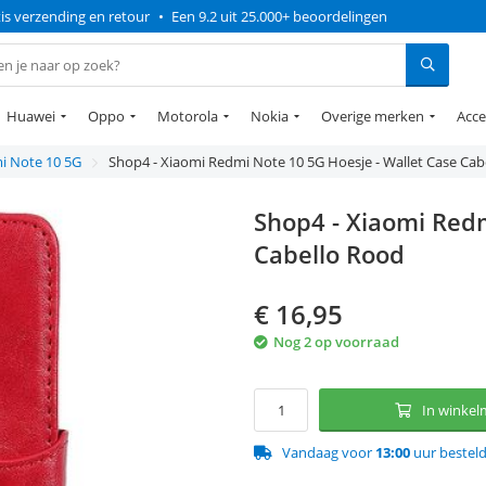
is verzending en retour
•
Een 9.2 uit 25.000+ beoordelingen
Huawei
Oppo
Motorola
Nokia
Overige merken
Acce
i Note 10 5G
Shop4 - Xiaomi Redmi Note 10 5G Hoesje - Wallet Case Cab
Shop4 - Xiaomi Redm
Cabello Rood
€
16,95
Nog 2 op voorraad
In winke
Vandaag voor
13:00
uur bestel