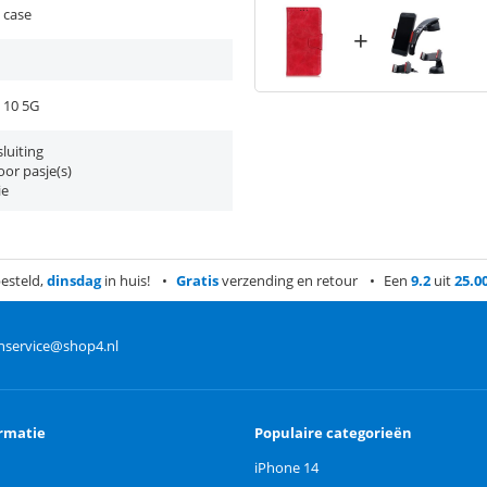
 case
+
 10 5G
luiting
or pasje(s)
ie
esteld,
dinsdag
in huis!
Gratis
verzending en retour
Een
9.2
uit
25.0
nservice@shop4.nl
rmatie
Populaire categorieën
iPhone 14