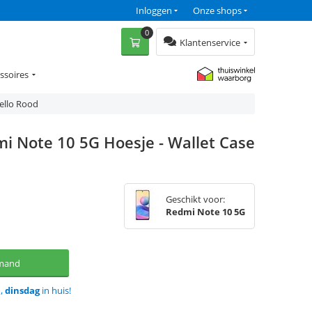
Inloggen
Onze shops
0
Klantenservice
ssoires
ello Rood
i Note 10 5G Hoesje - Wallet Case
Geschikt voor:
Redmi Note 10 5G
lmand
d,
dinsdag
in huis!