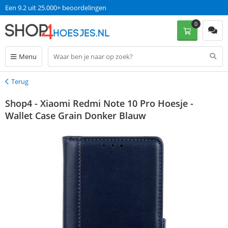
Een 9.2 uit 25.000+ beoordelingen
0
Menu
Terug
Terug
Shop4 - Xiaomi Redmi Note 10 Pro Hoesje -
Wallet Case Grain Donker Blauw