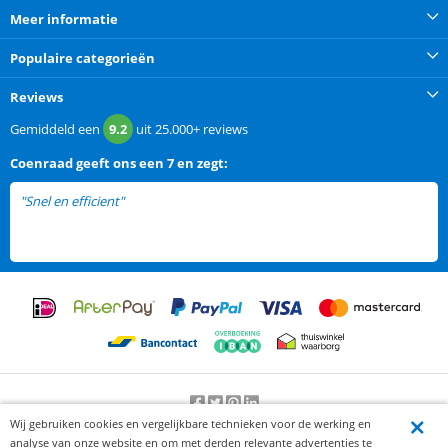
Meer informatie
Populaire categorieën
Reviews
Gemiddeld een
9.2
uit
25.000+
reviews
Coenraad
geeft ons een
7 en zegt:
"Snel en efficient"
Wij gebruiken cookies en vergelijkbare technieken voor de werking en
Beoordeling door klanten:
9.2
/
10
-
25000
beoordelingen
analyse van onze website en om met derden relevante advertenties te