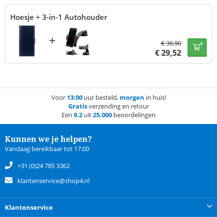
Hoesje + 3-in-1 Autohouder
+
€
36,90
€
29,52
Voor
13:00
uur besteld,
morgen
in huis!
Gratis
verzending en retour
Een
9.2
uit
25.000
beoordelingen
Kunnen we je helpen?
Vandaag bereikbaar tot 17:00
+31 (0)24 785 3362
klantenservice@shop4.nl
Klantenservice