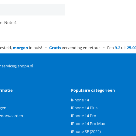
mi Note 4
esteld,
morgen
in huis!
Gratis
verzending en retour
Een
9.2
uit
25.0
nservice@shop4.nl
rmatie
Populaire categorieën
iPhone 14
ngen
iPhone 14 Plus
voorwaarden
iPhone 14 Pro
iPhone 14 Pro Max
iPhone SE (2022)