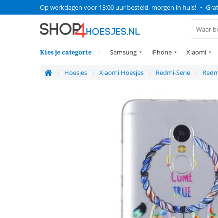
Op werkdagen voor 13:00 uur besteld, morgen in huis!
•
Grat
Kies je categorie
Samsung
iPhone
Xiaomi
Hoesjes
Xiaomi Hoesjes
Redmi-Serie
Redm