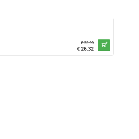
€
32,90
€
26,32