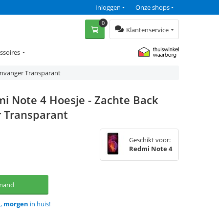
Inloggen
Onze shops
0
Klantenservice
ssoires
envanger Transparant
i Note 4 Hoesje - Zachte Back
 Transparant
Geschikt voor:
Redmi Note 4
lmand
d,
morgen
in huis!