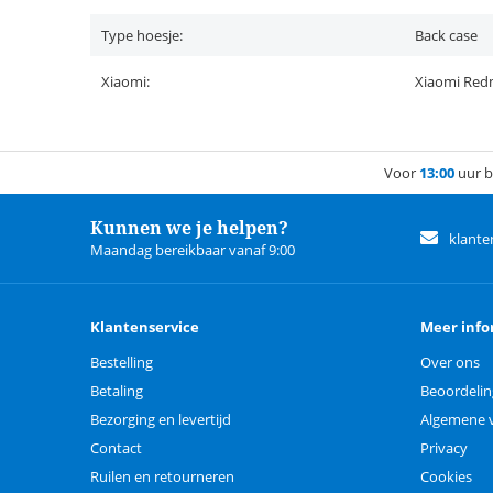
Type hoesje:
Back case
Xiaomi:
Xiaomi Red
Voor
13:00
uur b
Kunnen we je helpen?
klante
Maandag bereikbaar vanaf 9:00
Klantenservice
Meer info
Bestelling
Over ons
Betaling
Beoordeli
Bezorging en levertijd
Algemene 
Contact
Privacy
Ruilen en retourneren
Cookies