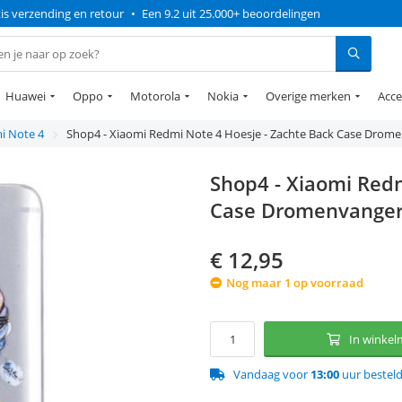
is verzending en retour
•
Een 9.2 uit 25.000+ beoordelingen
Huawei
Oppo
Motorola
Nokia
Overige merken
Acce
i Note 4
Shop4 - Xiaomi Redmi Note 4 Hoesje - Zachte Back Case Drom
Shop4 - Xiaomi Redm
Case Dromenvanger
€
12,95
Nog maar 1 op voorraad
In winke
Vandaag voor
13:00
uur bestel