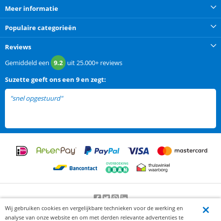
Meer informatie
Populaire categorieën
Reviews
Gemiddeld een
9.2
uit
25.000+
reviews
Suzette
geeft ons een
9 en zegt:
"snel opgestuurd"
Wij gebruiken cookies en vergelijkbare technieken voor de werking en
Beoordeling door klanten:
9.2
/
10
-
25000
beoordelingen
analyse van onze website en om met derden relevante advertenties te