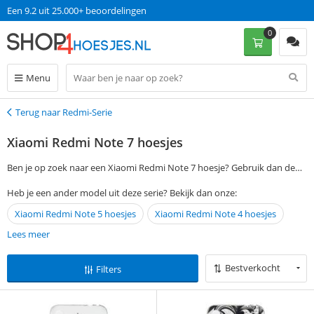
Een 9.2 uit 25.000+ beoordelingen
0
Menu
Terug naar Redmi-Serie
Terug
Xiaomi Redmi Note 7 hoesjes
Ben je op zoek naar een Xiaomi Redmi Note 7 hoesje? Gebruik dan de
filtermogelijkheden aan de linkerkant van deze pagina om jouw
Heb je een ander model uit deze serie? Bekijk dan onze:
favoriete hoesje, cover of case te vinden. Bestel vervolgens op
Xiaomi Redmi Note 5 hoesjes
Xiaomi Redmi Note 4 hoesjes
werkdagen voor 13:00 en ontvang jouw Xiaomi Redmi Note 7 hoesje de
volgende dag al thuis. Zonder verzendkosten!
Lees meer
Bestverkocht
Filters