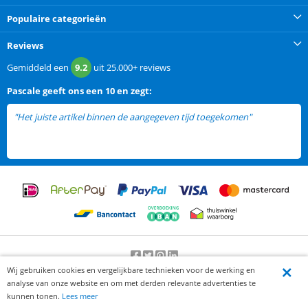
Populaire categorieën
Reviews
Gemiddeld een
9.2
uit
25.000+
reviews
Pascale
geeft ons een
10 en zegt:
"Het juiste artikel binnen de aangegeven tijd toegekomen"
Wij gebruiken cookies en vergelijkbare technieken voor de werking en
Beoordeling door klanten:
9.2
/
10
-
25000
beoordelingen
analyse van onze website en om met derden relevante advertenties te
© 2012-2026 Knaak Commerce B.V.
kunnen tonen.
Lees meer