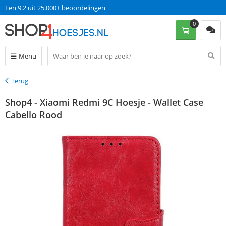
Een 9.2 uit 25.000+ beoordelingen
0
Menu
Terug
Terug
Shop4 - Xiaomi Redmi 9C Hoesje - Wallet Case
Cabello Rood