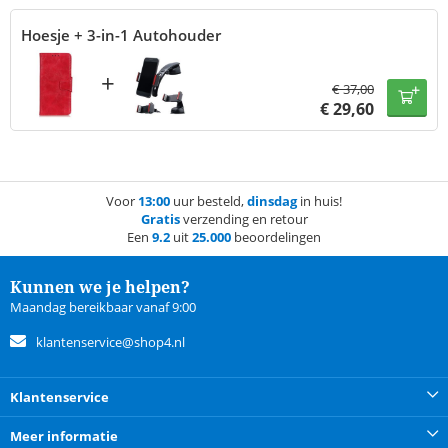
Hoesje + 3-in-1 Autohouder
+
€
37,00
€
29,60
Voor
13:00
uur besteld,
dinsdag
in huis!
Gratis
verzending en retour
Een
9.2
uit
25.000
beoordelingen
Kunnen we je helpen?
Maandag bereikbaar vanaf 9:00
klantenservice@shop4.nl
Klantenservice
Meer informatie