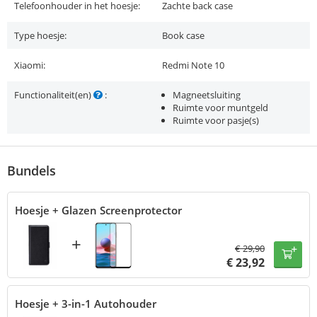
Telefoonhouder in het hoesje:
Zachte back case
Type hoesje:
Book case
Xiaomi:
Redmi Note 10
Functionaliteit(en)
:
Magneetsluiting
Ruimte voor muntgeld
Ruimte voor pasje(s)
Bundels
Hoesje + Glazen Screenprotector
+
€
29,90
€
23,92
Hoesje + 3-in-1 Autohouder