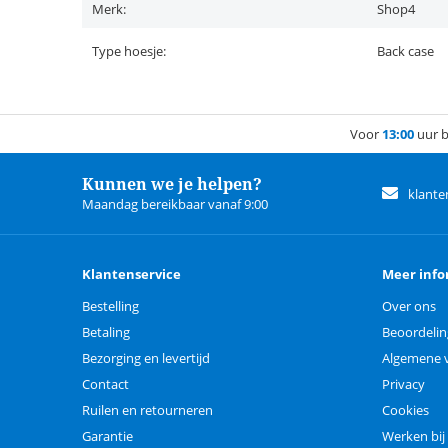
Merk:
Shop4
Type hoesje:
Back case
Voor
13:00
uur b
Kunnen we je helpen?
klante
Maandag bereikbaar vanaf 9:00
Klantenservice
Meer info
Bestelling
Over ons
Betaling
Beoordeli
Bezorging en levertijd
Algemene 
Contact
Privacy
Ruilen en retourneren
Cookies
Garantie
Werken bij