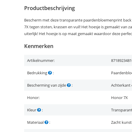
Productbeschrijving
Bescherm met deze transparante paardenbloemenprint back c
7X tegen stoten, krassen en vuil! Het hoesje is gemaakt van z
uiterlijk! Het hoesje is op maat gemaakt waardoor deze perfec
Kenmerken
Artikelnummer:
8718923481
Bedrukking
:
Paardenbl
Bescherming van zijde
:
Achterkant 
Honor:
Honor 7X
Kleur
:
Transparan
Materiaal
:
Zacht kunst