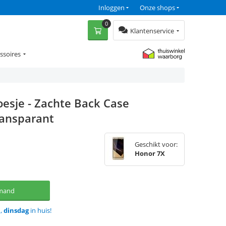
Inloggen
Onze shops
0
Klantenservice
ssoires
esje - Zachte Back Case
ansparant
Geschikt voor:
Honor 7X
lmand
d,
dinsdag
in huis!