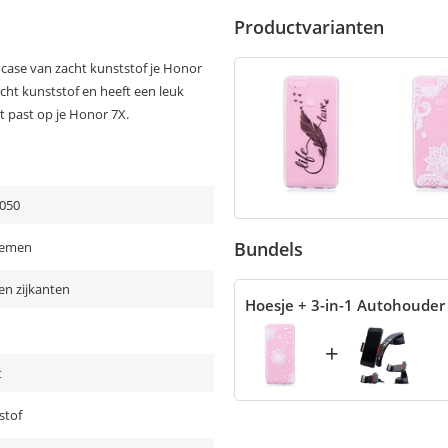
Productvarianten
ase van zacht kunststof je Honor
acht kunststof en heeft een leuk
t past op je Honor 7X.
050
Bundels
oemen
en zijkanten
Hoesje + 3-in-1 Autohouder
+
t
stof