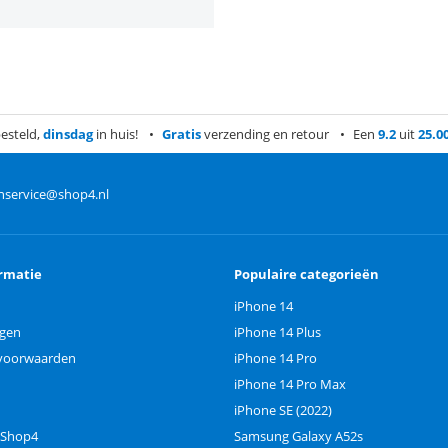
esteld,
dinsdag
in huis!
Gratis
verzending en retour
Een
9.2
uit
25.0
nservice@shop4.nl
rmatie
Populaire categorieën
iPhone 14
ngen
iPhone 14 Plus
voorwaarden
iPhone 14 Pro
iPhone 14 Pro Max
iPhone SE (2022)
 Shop4
Samsung Galaxy A52s