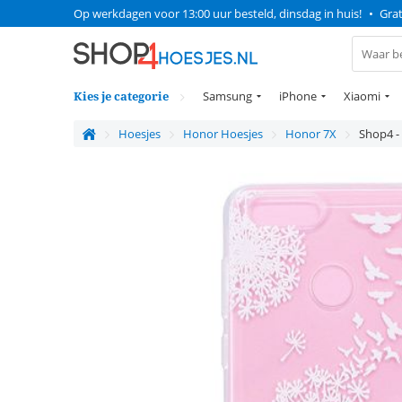
Op werkdagen voor 13:00 uur besteld, dinsdag in huis!
•
Grat
Kies je categorie
Samsung
iPhone
Xiaomi
Hoesjes
Honor Hoesjes
Honor 7X
Shop4 -