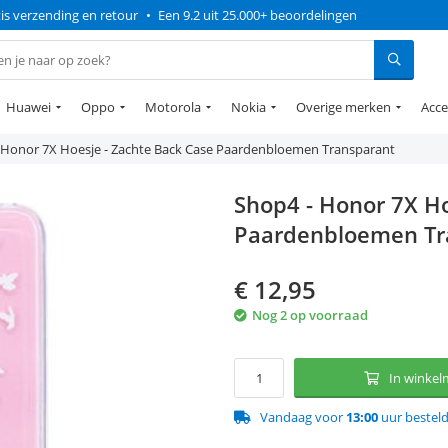
is verzending en retour
•
Een 9.2 uit 25.000+ beoordelingen
Huawei
Oppo
Motorola
Nokia
Overige merken
Acce
 Honor 7X Hoesje - Zachte Back Case Paardenbloemen Transparant
Shop4 - Honor 7X Ho
Paardenbloemen Tr
€
12,95
Nog 2 op voorraad
In winke
Vandaag voor
13:00
uur bestel