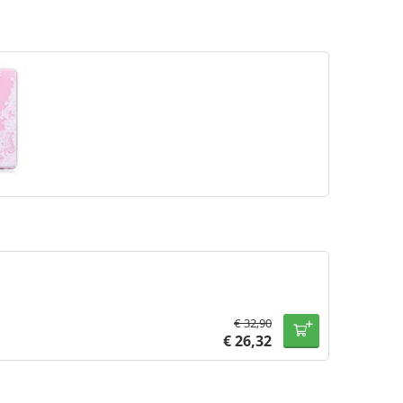
€
32,90
€
26,32