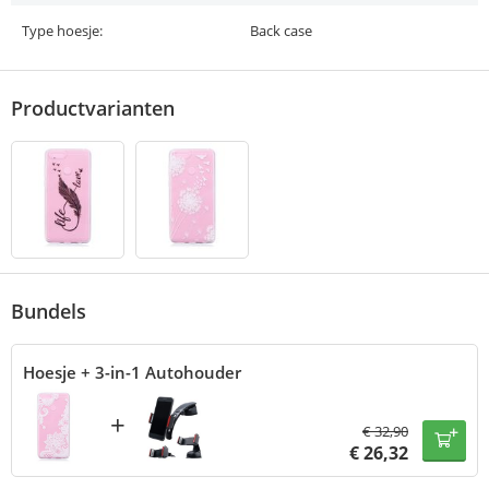
Type hoesje:
Back case
Productvarianten
Bundels
Hoesje + 3-in-1 Autohouder
+
€
32,90
€
26,32