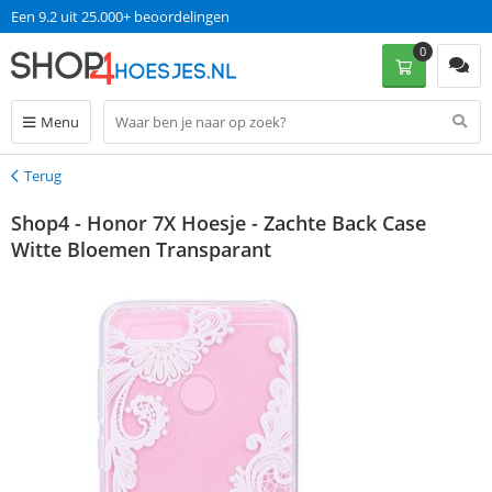
Een 9.2 uit 25.000+ beoordelingen
0
Menu
Terug
Terug
Shop4 - Honor 7X Hoesje - Zachte Back Case
Witte Bloemen Transparant