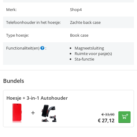
Merk:
Shop4
Telefoonhouder in het hoesje:
Zachte back case
Type hoesje:
Book case
Functionaliteit(en)
:
Magneetsluiting
Ruimte voor pasje(s)
Sta-functie
Bundels
Hoesje + 3-in-1 Autohouder
+
€
33,90
€
27,12