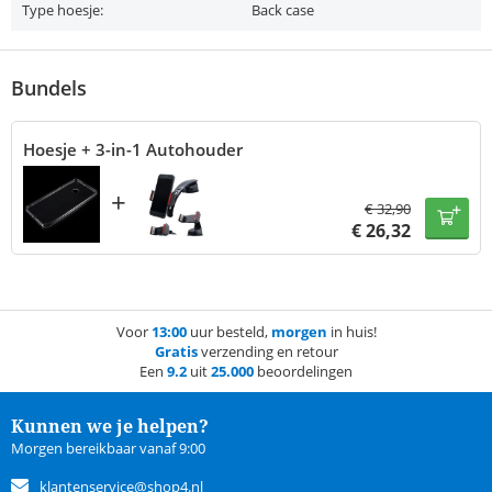
Type hoesje:
Back case
Bundels
Hoesje + 3-in-1 Autohouder
+
€
32,90
€
26,32
Voor
13:00
uur besteld,
morgen
in huis!
Gratis
verzending en retour
Een
9.2
uit
25.000
beoordelingen
Kunnen we je helpen?
Morgen bereikbaar vanaf 9:00
klantenservice@shop4.nl