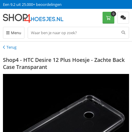
Een 9.2 uit 25.000+ beoordelingen
0
Menu
Terug
Terug
Shop4 - HTC Desire 12 Plus Hoesje - Zachte Back
Case Transparant