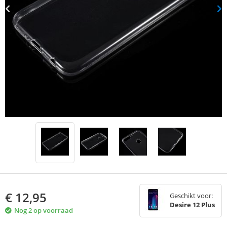
€
12,95
Geschikt voor:
Desire 12 Plus
Nog 2 op voorraad