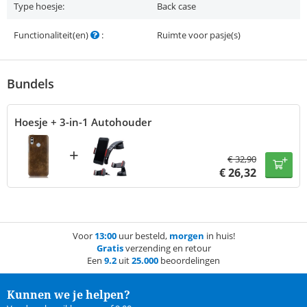
Type hoesje:
Back case
Functionaliteit(en)
:
Ruimte voor pasje(s)
Bundels
Hoesje + 3-in-1 Autohouder
+
€
32,90
€
26,32
Voor
13:00
uur besteld,
morgen
in huis!
Gratis
verzending en retour
Een
9.2
uit
25.000
beoordelingen
Kunnen we je helpen?