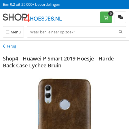
Een 9.2 uit 25.000+ beoordelingen
0
Menu
Terug
Terug
Shop4 - Huawei P Smart 2019 Hoesje - Harde
Back Case Lychee Bruin