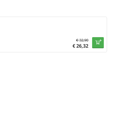
€
32,90
€
26,32