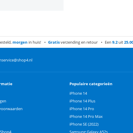
esteld,
morgen
in huis!
Gratis
verzending en retour
Een
9.2
uit
25.0
nservice@shop4.nl
rmatie
Populaire categorieën
iPhone 14
ngen
iPhone 14 Plus
voorwaarden
iPhone 14 Pro
iPhone 14 Pro Max
iPhone SE (2022)
 Shop4
Samsung Galaxy A52s