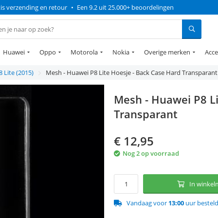
is verzending en retour
•
Een 9.2 uit 25.000+ beoordelingen
Huawei
Oppo
Motorola
Nokia
Overige merken
Acce
 Lite (2015)
Mesh - Huawei P8 Lite Hoesje - Back Case Hard Transparant
Mesh - Huawei P8 Li
Transparant
€
12,95
Nog 2 op voorraad
In winke
Vandaag voor
13:00
uur bestel