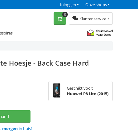
Inloggen
Onze shops
0
Klantenservice
ssoires
te Hoesje - Back Case Hard
Geschikt voor:
Huawei P8 Lite (2015)
lmand
d,
morgen
in huis!