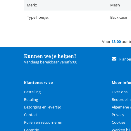
Merk:
Mesh
Type hoesje:
Back case
Voor
13:00
uur b
Kunnen we je helpen?
klante
Vandaag bereikbaar vanaf 9:00
Klantenservice
Meer info
Bestelling
Over ons
Betaling
Beoordeli
Bezorging en levertijd
Algemene 
Contact
Privacy
Ruilen en retourneren
Cookies
Garantie
Werken bij