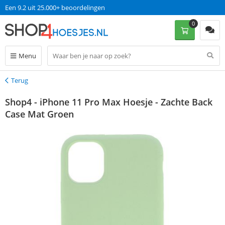
Een 9.2 uit 25.000+ beoordelingen
0
Menu
Terug
Terug
Shop4 - iPhone 11 Pro Max Hoesje - Zachte Back
Case Mat Groen