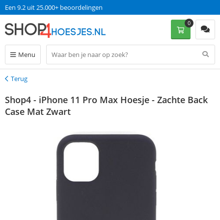
Een 9.2 uit 25.000+ beoordelingen
0
Menu
Terug
Terug
Shop4 - iPhone 11 Pro Max Hoesje - Zachte Back
Case Mat Zwart