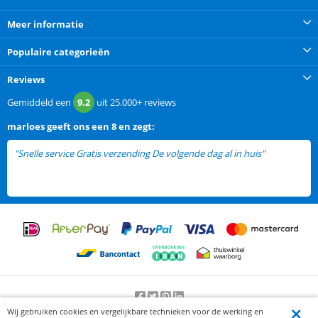
Meer informatie
Populaire categorieën
Reviews
Gemiddeld een
9.2
uit
25.000+
reviews
marloes
geeft ons een
8 en zegt:
"Snelle service Gratis verzending De volgende dag al in huis"
Wij gebruiken cookies en vergelijkbare technieken voor de werking en
Beoordeling door klanten:
9.2
/
10
-
25000
beoordelingen