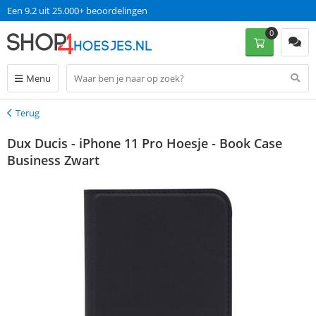
Een 9.2 uit 25.000+ beoordelingen
0
Menu
Terug
Terug
Dux Ducis - iPhone 11 Pro Hoesje - Book Case
Business Zwart