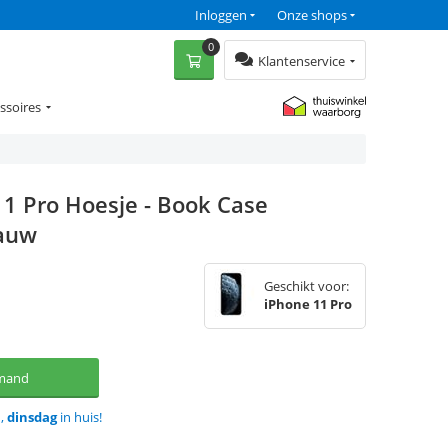
Inloggen
Onze shops
0
Klantenservice
ssoires
11 Pro Hoesje - Book Case
lauw
Geschikt voor:
iPhone 11 Pro
lmand
d,
dinsdag
in huis!