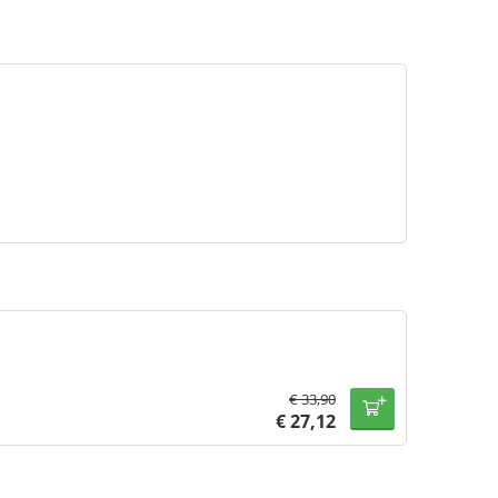
€
33,90
€
27,12