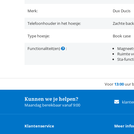
Merk:
Dux Ducis
Telefoonhouder in het hoesje:
Zachte back
Type hoesje:
Book case
Functionaliteit(en)
:
Magneets
Ruimte vo
Sta-funct
Voor
13:00
uur b
Kunnen we je helpen?
klante
Maandag bereikbaar vanaf 9:00
Klantenservice
Meer info