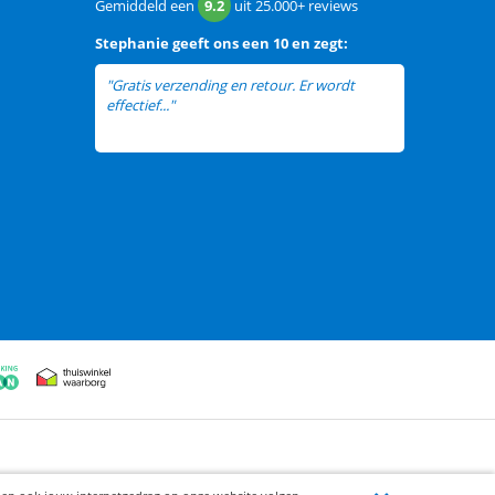
Gemiddeld een
9.2
uit
25.000+
reviews
Stephanie
geeft ons een
10 en zegt:
"Gratis verzending en retour. Er wordt
effectief..."
lees meer