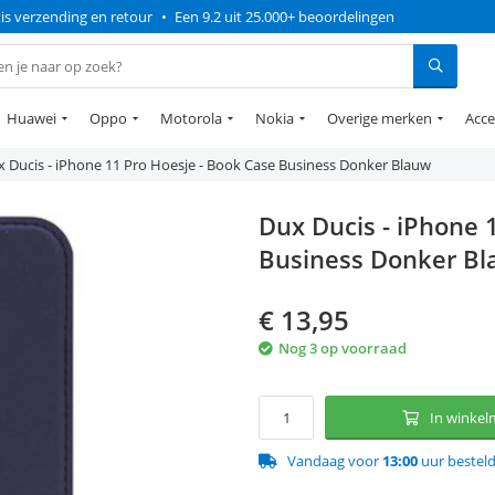
is verzending en retour
•
Een 9.2 uit 25.000+ beoordelingen
Huawei
Oppo
Motorola
Nokia
Overige merken
Acce
 Ducis - iPhone 11 Pro Hoesje - Book Case Business Donker Blauw
Dux Ducis - iPhone 
Business Donker B
€
13,95
Nog 3 op voorraad
In winke
Vandaag voor
13:00
uur bestel