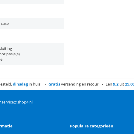
 case
luiting
or pasje(s)
ie
esteld,
dinsdag
in huis!
Gratis
verzending en retour
Een
9.2
uit
25.0
nservice@shop4.nl
rmatie
Populaire categorieën