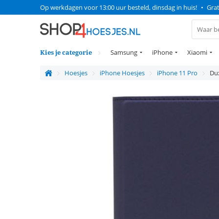
Op werkdagen voor 13:00 uur besteld, dinsdag in huis!
•
Grat
Kies je categorie
Samsung
iPhone
Xiaomi
Hoesjes
iPhone Hoesjes
iPhone 11 Pro
Dux