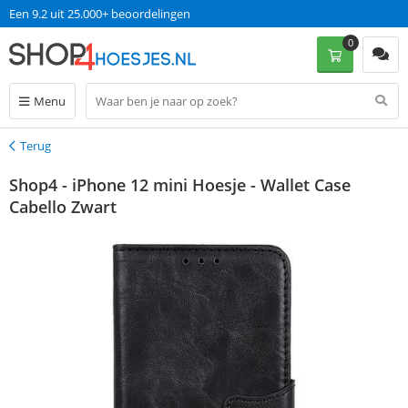
Een 9.2 uit 25.000+ beoordelingen
0
Menu
Terug
Terug
Shop4 - iPhone 12 mini Hoesje - Wallet Case
Cabello Zwart