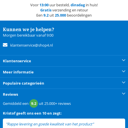
Voor
13:00
uur besteld,
dinsdag
in huis!
Gratis
verzending en retour
Een
9.2
uit
25.000
beoordelingen
Kunnen we je helpen?
Morgen bereikbaar vanaf 9:00
klantenservice@shop4.nl
Klantenservice
Meer informatie
Populaire categorieën
Reviews
Gemiddeld een
9.2
uit
25.000+
reviews
Kristof
geeft ons een
10 en zegt:
"Rappe levering en goede kwaliteit van het product"