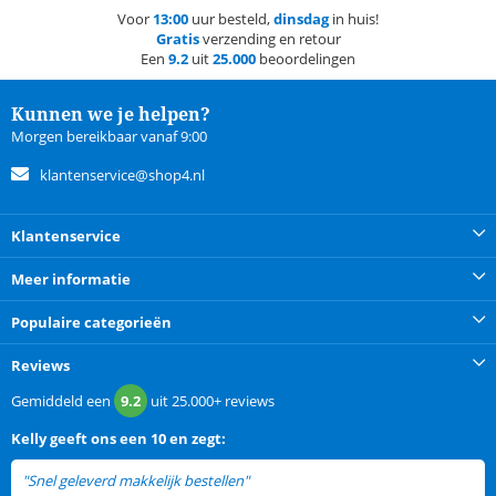
Voor
13:00
uur besteld,
dinsdag
in huis!
Gratis
verzending en retour
Een
9.2
uit
25.000
beoordelingen
Kunnen we je helpen?
Morgen bereikbaar vanaf 9:00
klantenservice@shop4.nl
Klantenservice
Meer informatie
Populaire categorieën
Reviews
Gemiddeld een
9.2
uit
25.000+
reviews
Kelly
geeft ons een
10 en zegt:
"Snel geleverd makkelijk bestellen"