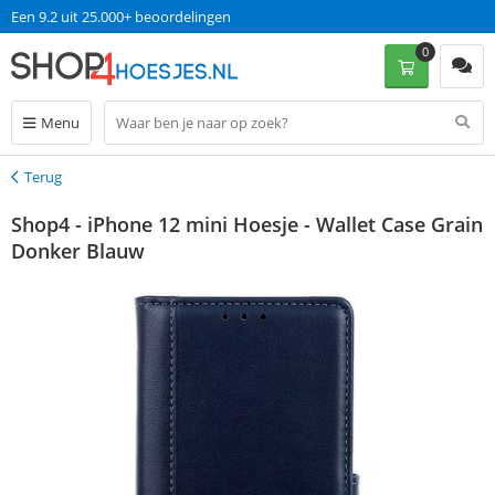
Een 9.2 uit 25.000+ beoordelingen
0
Menu
Terug
Terug
Shop4 - iPhone 12 mini Hoesje - Wallet Case Grain
Donker Blauw