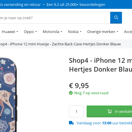
is verzending en retour
•
Een 9.2 uit 25.000+ beoordelingen
Huawei
Oppo
Motorola
Nokia
Overige merken
Acce
op4 - iPhone 12 mini Hoesje - Zachte Back Case Hertjes Donker Blauw
Shop4 - iPhone 12 m
Hertjes Donker Bla
€
9,95
Nog 7 op voorraad
In winke
Vandaag voor
13:00
uur bestel