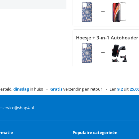
+
Hoesje + 3-in-1 Autohouder
+
esteld,
dinsdag
in huis!
Gratis
verzending en retour
Een
9.2
uit
25.0
nservice@shop4.nl
rmatie
Populaire categorieën