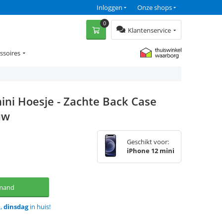
Inloggen
Onze shops
0
Klantenservice
ssoires
ini Hoesje - Zachte Back Case
uw
Geschikt voor:
iPhone 12 mini
lmand
d,
dinsdag
in huis!