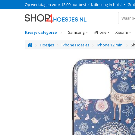
Op werkdagen voor 13:00 uur besteld, dinsdag in huis!
•
Grat
Kies je categorie
Samsung
iPhone
Xiaomi
Hoesjes
iPhone Hoesjes
iPhone 12 mini
Sh