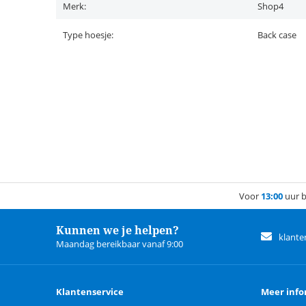
Merk:
Shop4
Type hoesje:
Back case
Voor
13:00
uur b
Kunnen we je helpen?
klante
Maandag bereikbaar vanaf 9:00
Klantenservice
Meer info