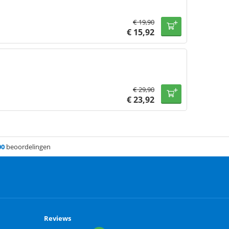
€
19,90
€
15,92
€
29,90
€
23,92
00
beoordelingen
Reviews