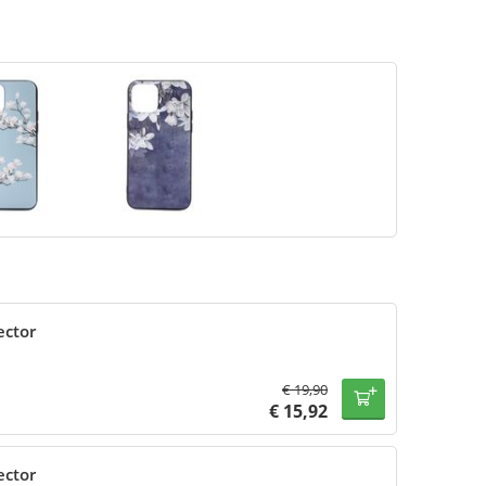
ector
€
19,90
€
15,92
ector