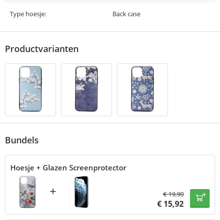
Type hoesje:
Back case
Productvarianten
Bundels
Hoesje + Glazen Screenprotector
+
€
19,90
€
15,92