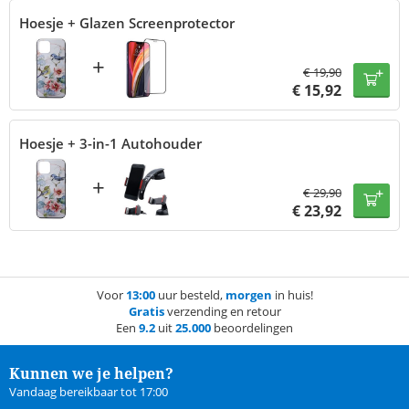
Hoesje + Glazen Screenprotector
+
€
19,90
€
15,92
Hoesje + 3-in-1 Autohouder
+
€
29,90
€
23,92
Voor
13:00
uur besteld,
morgen
in huis!
Gratis
verzending en retour
Een
9.2
uit
25.000
beoordelingen
Kunnen we je helpen?
Vandaag bereikbaar tot 17:00