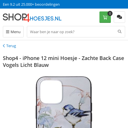
Een 9.2 uit 25.000+ beoordelingen
0
Menu
Terug
Terug
Shop4 - iPhone 12 mini Hoesje - Zachte Back Case
Vogels Licht Blauw