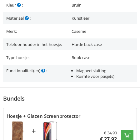
Kleur
:
Bruin
Materiaal
:
Kunstleer
Merk:
Caseme
Telefoonhouder in het hoesje:
Harde back case
Type hoesje:
Book case
Functionaliteit(en)
:
Magneetsluiting
Ruimte voor pasje(s)
Bundels
Hoesje + Glazen Screenprotector
+
€
34,90
€
27,92