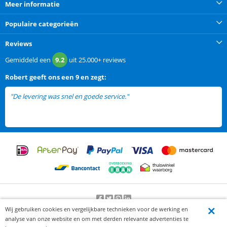
Meer informatie
Populaire categorieën
Reviews
Gemiddeld een
9.2
uit
25.000+
reviews
Robert
geeft ons een
9 en zegt:
"De levering was snel en goede service."
Wij gebruiken cookies en vergelijkbare technieken voor de werking en
Beoordeling door klanten:
9.2
/
10
-
25000
beoordelingen
analyse van onze website en om met derden relevante advertenties te
© 2012-2026 Knaak Commerce B.V.