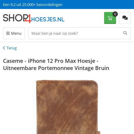
Een 9.2 uit 25.000+ beoordelingen
0
Menu
Terug
Terug
Caseme - iPhone 12 Pro Max Hoesje -
Uitneembare Portemonnee Vintage Bruin