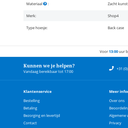
Materiaal
:
Zacht kunst
Merk:
Shop4
Type hoesje:
Back case
Voor
13:00
uur b
Kunnen we je helpen?
+31 (0
Vandaag bereikbaar tot 17:00
Klantenservice
Meer info
Bestelling
Over ons
Betaling
Beoordeli
Bezorging en levertijd
Algemene 
Contact
Privacy