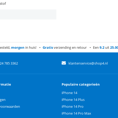
stof
esteld,
morgen
in huis!
Gratis
verzending en retour
Een
9.2
uit
25.0
)24 785 3362
klantenservice@shop4.nl
rmatie
Populaire categorieën
iPhone 14
ngen
iPhone 14 Plus
voorwaarden
iPhone 14 Pro
iPhone 14 Pro Max