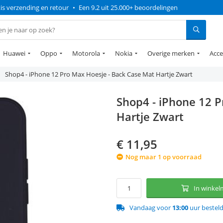
is verzending en retour
•
Een 9.2 uit 25.000+ beoordelingen
Huawei
Oppo
Motorola
Nokia
Overige merken
Acce
Shop4 - iPhone 12 Pro Max Hoesje - Back Case Mat Hartje Zwart
Shop4 - iPhone 12 P
Hartje Zwart
€
11,95
Nog maar 1 op voorraad
In winke
Vandaag voor
13:00
uur bestel