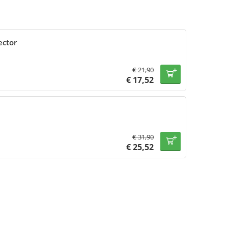
ector
€
21,90
€
17,52
€
31,90
€
25,52