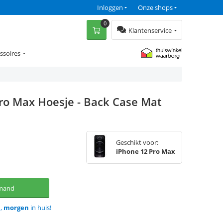
Inloggen
Onze shops
0
Klantenservice
ssoires
ro Max Hoesje - Back Case Mat
Geschikt voor:
iPhone 12 Pro Max
lmand
d,
morgen
in huis!