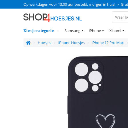
Op werkdagen voor 13:00 uur besteld, morgen in huis!
•
Grat
Kies je categorie
Samsung
iPhone
Xiaomi
Hoesjes
iPhone Hoesjes
iPhone 12 Pro Max