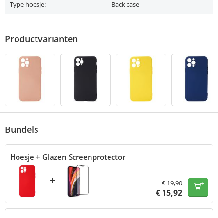
Type hoesje:
Back case
Productvarianten
Bundels
Hoesje + Glazen Screenprotector
+
€
19,90
€
15,92