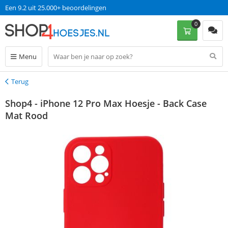
Een 9.2 uit 25.000+ beoordelingen
0
Menu
Terug
Terug
Shop4 - iPhone 12 Pro Max Hoesje - Back Case
Mat Rood