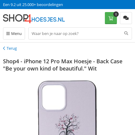
Een 9.2 uit 25.000+ beoordelingen
0
Menu
Terug
Terug
Shop4 - iPhone 12 Pro Max Hoesje - Back Case
"Be your own kind of beautiful." Wit