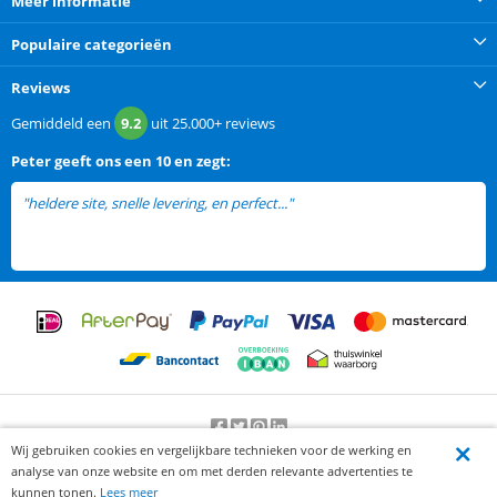
Meer informatie
Populaire categorieën
Reviews
Gemiddeld een
9.2
uit
25.000+
reviews
Peter
geeft ons een
10 en zegt:
"heldere site, snelle levering, en perfect..."
lees meer
Wij gebruiken cookies en vergelijkbare technieken voor de werking en
Beoordeling door klanten:
9.2
/
10
-
25000
beoordelingen
analyse van onze website en om met derden relevante advertenties te
© 2012-2026 Knaak Commerce B.V.
kunnen tonen.
Lees meer