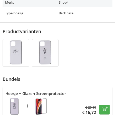
Merk:
Shop4
Type hoesje:
Back case
Productvarianten
Bundels
Hoesje + Glazen Screenprotector
+
€
20,90
€
16,72