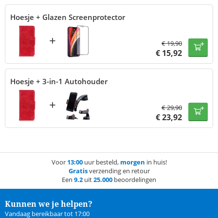
Hoesje + Glazen Screenprotector
+
€
19,90
€
15,92
Hoesje + 3-in-1 Autohouder
+
€
29,90
€
23,92
Voor
13:00
uur besteld,
morgen
in huis!
Gratis
verzending en retour
Een
9.2
uit
25.000
beoordelingen
Kunnen we je helpen?
Vandaag bereikbaar tot 17:00