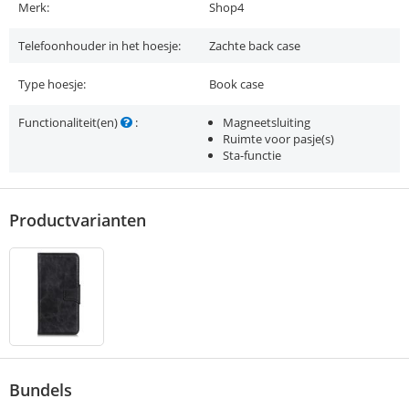
Merk:
Shop4
Telefoonhouder in het hoesje:
Zachte back case
Type hoesje:
Book case
Functionaliteit(en)
:
Magneetsluiting
Ruimte voor pasje(s)
Sta-functie
Productvarianten
Bundels