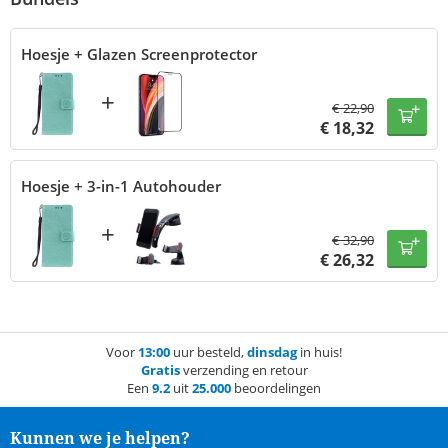
Hoesje + Glazen Screenprotector
+
€
22,90
€
18,32
Hoesje + 3-in-1 Autohouder
+
€
32,90
€
26,32
Voor
13:00
uur besteld,
dinsdag
in huis!
Gratis
verzending en retour
Een
9.2
uit
25.000
beoordelingen
Kunnen we je helpen?