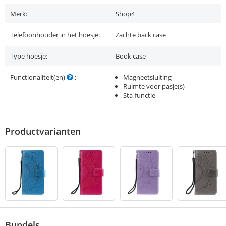
Merk:
Shop4
Telefoonhouder in het hoesje:
Zachte back case
Type hoesje:
Book case
Functionaliteit(en)
:
Magneetsluiting
Ruimte voor pasje(s)
Sta-functie
Productvarianten
Bundels