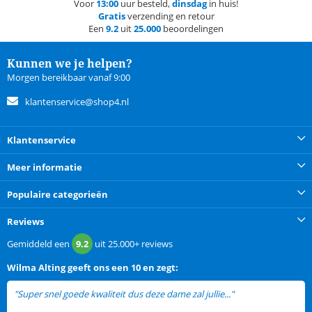
Voor
13:00
uur besteld,
dinsdag
in huis!
Gratis
verzending en retour
Een
9.2
uit
25.000
beoordelingen
Kunnen we je helpen?
Morgen bereikbaar vanaf 9:00
klantenservice@shop4.nl
Klantenservice
Meer informatie
Populaire categorieën
Reviews
Gemiddeld een
9.2
uit
25.000+
reviews
Wilma Alting
geeft ons een
10 en zegt:
"Super snel goede kwaliteit dus deze dame zal jullie..."
lees meer