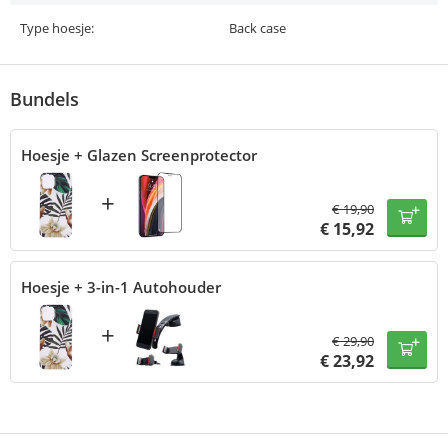
Type hoesje:
Back case
Bundels
Hoesje + Glazen Screenprotector
+
€
19,90
€
15,92
Hoesje + 3-in-1 Autohouder
+
€
29,90
€
23,92