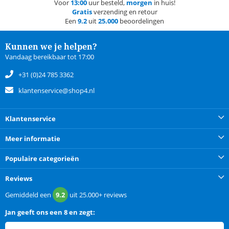
Voor
13:00
uur besteld,
morgen
in huis!
Gratis
verzending en retour
Een
9.2
uit
25.000
beoordelingen
Kunnen we je helpen?
Vandaag bereikbaar tot 17:00
+31 (0)24 785 3362
klantenservice@shop4.nl
Klantenservice
Meer informatie
Populaire categorieën
Reviews
Gemiddeld een
9.2
uit
25.000+
reviews
Jan
geeft ons een
8 en zegt: