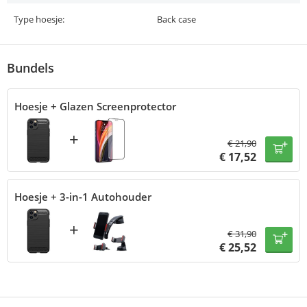
Type hoesje:
Back case
Bundels
Hoesje + Glazen Screenprotector
+
€
21,90
€
17,52
Hoesje + 3-in-1 Autohouder
+
€
31,90
€
25,52