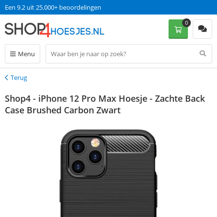
Een 9.2 uit 25.000+ beoordelingen
0
Menu
Terug
Terug
Shop4 - iPhone 12 Pro Max Hoesje - Zachte Back
Case Brushed Carbon Zwart