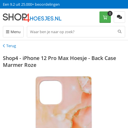
Een 9.2 uit 25.000+ beoordelingen
0
Menu
Terug
Terug
Shop4 - iPhone 12 Pro Max Hoesje - Back Case
Marmer Roze