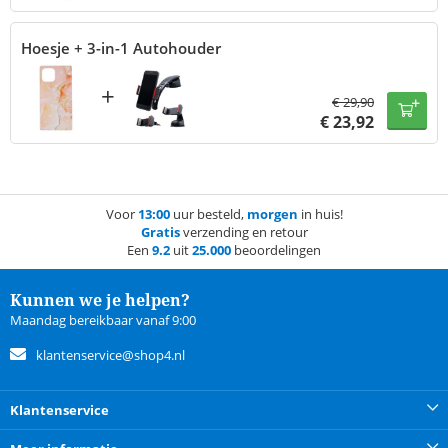
Hoesje + 3-in-1 Autohouder
+
€
29,90
€
23,92
Voor
13:00
uur besteld,
morgen
in huis!
Gratis
verzending en retour
Een
9.2
uit
25.000
beoordelingen
Kunnen we je helpen?
Maandag bereikbaar vanaf 9:00
klantenservice@shop4.nl
Klantenservice