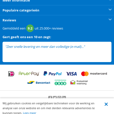
Meer informatie
Populaire categorieën
Reviews
Gemiddeld een
9.2
uit
25.000+
reviews
Gert
geeft ons een
10 en zegt:
"Zeer snelle levering en meer dan volledige (e-mail)..."
lees meer
Wij gebruiken cookies en vergelijkbare technieken voor de werking en
Beoordeling door klanten:
9.2
/
10
-
25000
beoordelingen
analyse van onze website en om met derden relevante advertenties te
© 2012-2026 Knaak Commerce B.V.
kunnen tonen.
Lees meer