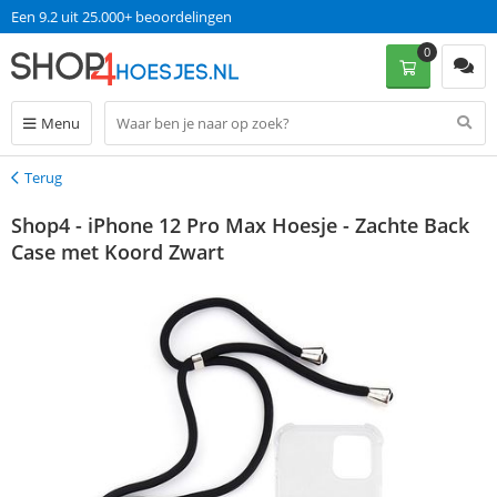
Een 9.2 uit 25.000+ beoordelingen
0
Menu
Terug
Terug
Shop4 - iPhone 12 Pro Max Hoesje - Zachte Back
Case met Koord Zwart