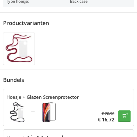
Type hoesje:
Back case
Productvarianten
Bundels
Hoesje + Glazen Screenprotector
+
€
20,90
€
16,72