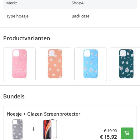
Merk:
Shop4
Type hoesje:
Back case
Productvarianten
Bundels
Hoesje + Glazen Screenprotector
+
€
19,90
€
15,92