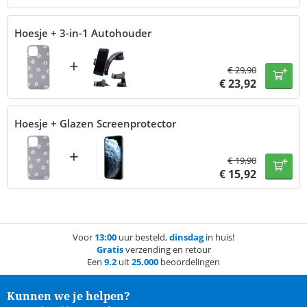
Hoesje + 3-in-1 Autohouder
+
€
29,90
€
23,92
Hoesje + Glazen Screenprotector
+
€
19,90
€
15,92
Voor
13:00
uur besteld,
dinsdag
in huis!
Gratis
verzending en retour
Een
9.2
uit
25.000
beoordelingen
Kunnen we je helpen?