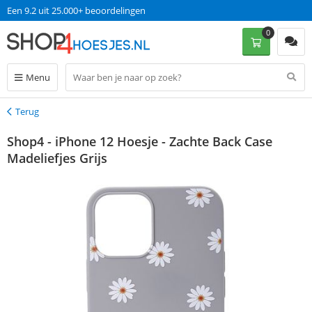
Een 9.2 uit 25.000+ beoordelingen
0
Menu
Terug
Terug
Shop4 - iPhone 12 Hoesje - Zachte Back Case
Madeliefjes Grijs