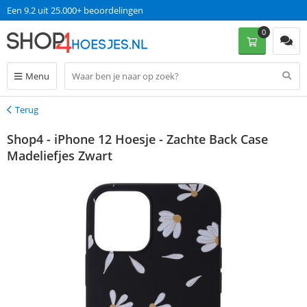
Een 9.2 uit 25.000+ beoordelingen
0
Menu
Terug
Terug
Shop4 - iPhone 12 Hoesje - Zachte Back Case
Madeliefjes Zwart