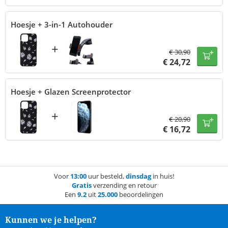
Hoesje + 3-in-1 Autohouder
+
€
30,90
€
24,72
Hoesje + Glazen Screenprotector
+
€
20,90
€
16,72
Voor
13:00
uur besteld,
dinsdag
in huis!
Gratis
verzending en retour
Een
9.2
uit
25.000
beoordelingen
Kunnen we je helpen?