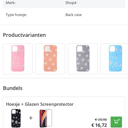
Merk:
Shop4
Type hoesje:
Back case
Productvarianten
Bundels
Hoesje + Glazen Screenprotector
+
€
20,90
€
16,72