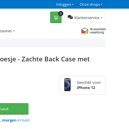
Inloggen
Onze shops
0
Klantenservice
ssoires
oesje - Zachte Back Case met
Geschikt voor:
iPhone 12
lmand
d,
morgen
in huis!