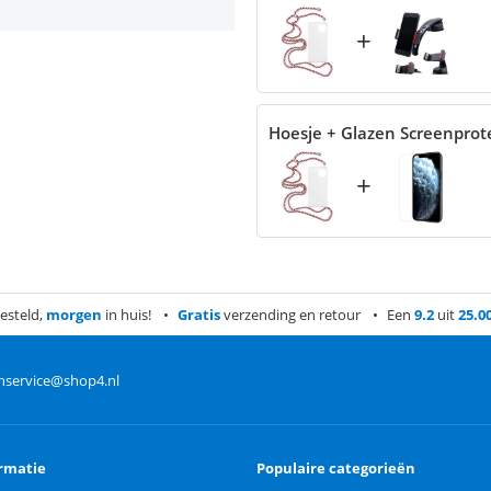
+
Hoesje + Glazen Screenprot
+
esteld,
morgen
in huis!
Gratis
verzending en retour
Een
9.2
uit
25.0
nservice@shop4.nl
rmatie
Populaire categorieën