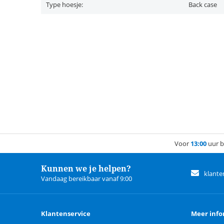
Type hoesje:
Back case
Voor
13:00
uur b
Kunnen we je helpen?
klante
Vandaag bereikbaar vanaf 9:00
Klantenservice
Meer info