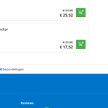
€
31,90
€
25,52
ector
€
21,90
€
17,52
00
beoordelingen
Reviews