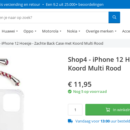
is verzending en retour
•
Een 9.2 uit 25.000+ beoordelingen
Huawei
Oppo
Motorola
Nokia
Overige merken
Acce
- iPhone 12 Hoesje - Zachte Back Case met Koord Multi Rood
Shop4 - iPhone 12 H
Koord Multi Rood
€
11,95
Nog 5 op voorraad
In winke
Vandaag voor
13:00
uur bestel