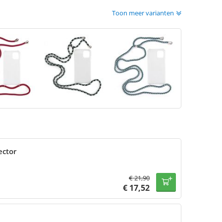
Toon meer varianten
ector
€
21,90
€
17,52