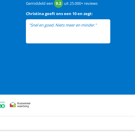
Gemiddeld een
9.2
uit
25.000+
reviews
Christina
geeft ons een
10 en zegt:
"Snel en goed. Niets meer en minder."