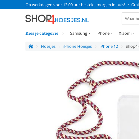
Op werkdagen voor 13:00 uur besteld, morgen in huis!
•
Grat
Kies je categorie
Samsung
iPhone
Xiaomi
Hoesjes
iPhone Hoesjes
iPhone 12
Shop4 