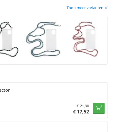
Toon meer varianten
ector
€
21,90
€
17,52