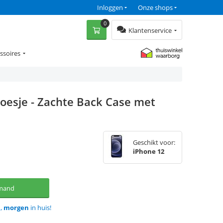
Inloggen
Onze shops
0
Klantenservice
ssoires
oesje - Zachte Back Case met
Geschikt voor:
iPhone 12
lmand
d,
morgen
in huis!