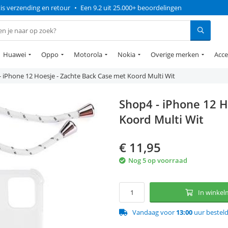
is verzending en retour
•
Een 9.2 uit 25.000+ beoordelingen
Huawei
Oppo
Motorola
Nokia
Overige merken
Acce
 iPhone 12 Hoesje - Zachte Back Case met Koord Multi Wit
Shop4 - iPhone 12 H
Koord Multi Wit
€
11,95
Nog 5 op voorraad
In winke
Vandaag voor
13:00
uur bestel