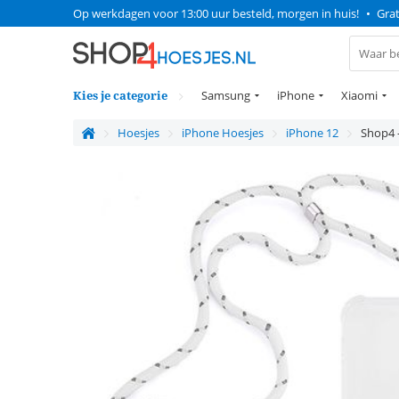
Op werkdagen voor 13:00 uur besteld, morgen in huis!
•
Grat
Kies je categorie
Samsung
iPhone
Xiaomi
Hoesjes
iPhone Hoesjes
iPhone 12
Shop4 -