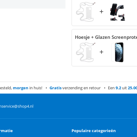
+
Hoesje + Glazen Screenprot
+
esteld,
morgen
in huis!
Gratis
verzending en retour
Een
9.2
uit
25.0
nservice@shop4.nl
rmatie
Populaire categorieën