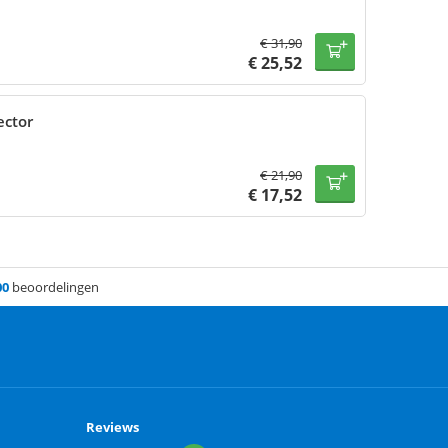
€
31,90
€
25,52
ector
€
21,90
€
17,52
00
beoordelingen
Reviews