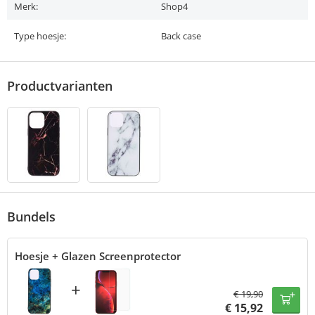
Merk:
Shop4
Type hoesje:
Back case
Productvarianten
Bundels
Hoesje + Glazen Screenprotector
+
€
19,90
€
15,92