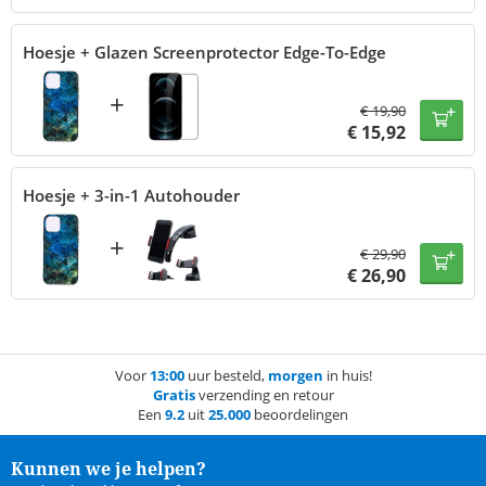
Hoesje + Glazen Screenprotector Edge-To-Edge
+
€
19,90
€
15,92
Hoesje + 3-in-1 Autohouder
+
€
29,90
€
26,90
Voor
13:00
uur besteld,
morgen
in huis!
Gratis
verzending en retour
Een
9.2
uit
25.000
beoordelingen
Kunnen we je helpen?