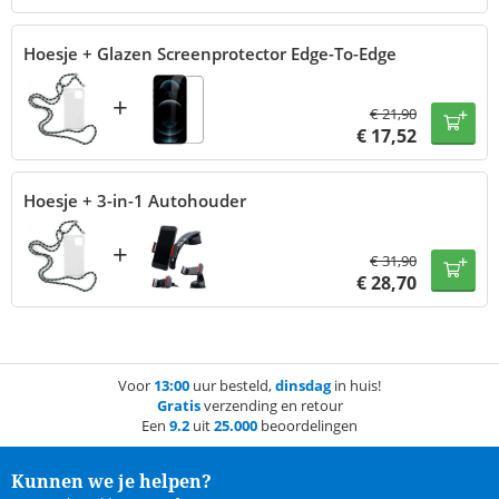
Hoesje + Glazen Screenprotector Edge-To-Edge
+
€
21,90
€
17,52
Hoesje + 3-in-1 Autohouder
+
€
31,90
€
28,70
Voor
13:00
uur besteld,
dinsdag
in huis!
Gratis
verzending en retour
Een
9.2
uit
25.000
beoordelingen
Kunnen we je helpen?