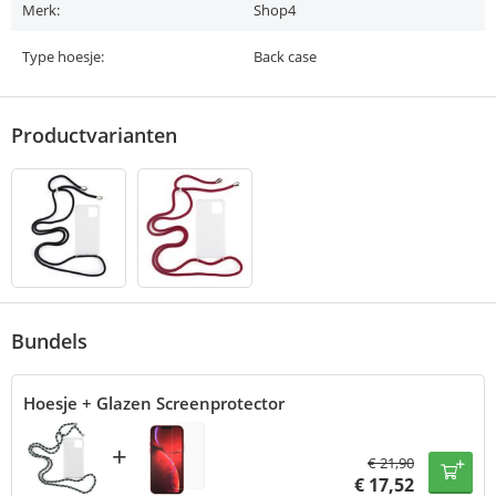
Merk:
Shop4
Type hoesje:
Back case
Productvarianten
Bundels
Hoesje + Glazen Screenprotector
+
€
21,90
€
17,52