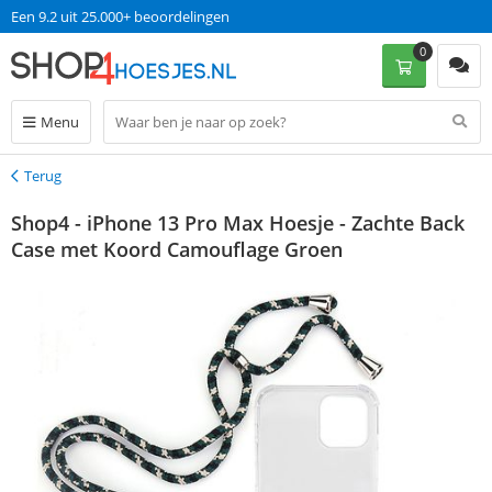
Een 9.2 uit 25.000+ beoordelingen
0
Menu
Terug
Terug
Shop4 - iPhone 13 Pro Max Hoesje - Zachte Back
Case met Koord Camouflage Groen