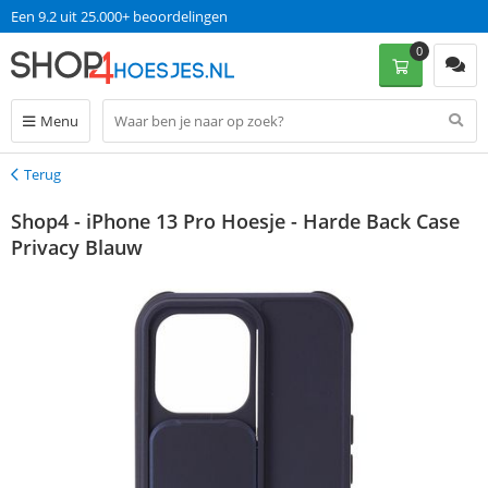
Een 9.2 uit 25.000+ beoordelingen
0
Menu
Terug
Terug
Shop4 - iPhone 13 Pro Hoesje - Harde Back Case
Privacy Blauw