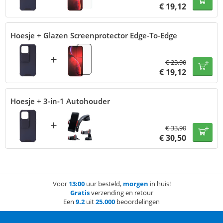
€
19,12
Hoesje + Glazen Screenprotector Edge-To-Edge
+
€
23,90
€
19,12
Hoesje + 3-in-1 Autohouder
+
€
33,90
€
30,50
Voor
13:00
uur besteld,
morgen
in huis!
Gratis
verzending en retour
Een
9.2
uit
25.000
beoordelingen