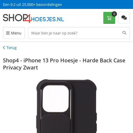
Een 9.2 uit 25.000+ beoordelingen
0
Menu
Terug
Terug
Shop4 - iPhone 13 Pro Hoesje - Harde Back Case
Privacy Zwart