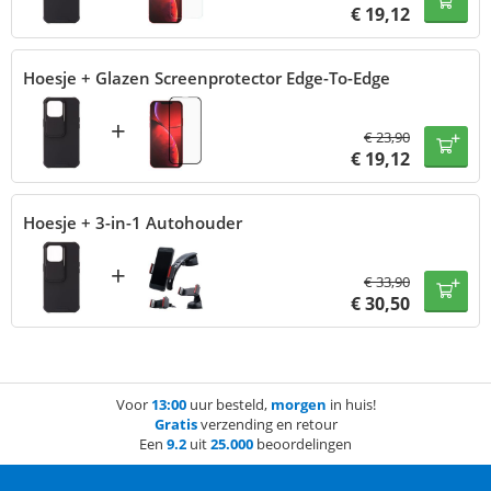
€
19,12
Hoesje + Glazen Screenprotector Edge-To-Edge
+
€
23,90
€
19,12
Hoesje + 3-in-1 Autohouder
+
€
33,90
€
30,50
Voor
13:00
uur besteld,
morgen
in huis!
Gratis
verzending en retour
Een
9.2
uit
25.000
beoordelingen