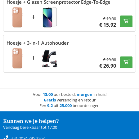
Hoesje + Glazen Screenprotector Edge-To-Edge
+
€
19,90
€
15,92
Hoesje + 3-in-1 Autohouder
+
€
29,90
€
26,90
Voor
13:00
uur besteld,
morgen
in huis!
Gratis
verzending en retour
Een
9.2
uit
25.000
beoordelingen
Kunnen we je helpen?
Vandaag bereikbaar tot 17:00
+31 (0)24 785 3362