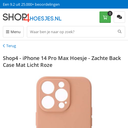
Een 9.2 uit 25.000+ beoordelingen
0
Menu
Terug
Terug
Shop4 - iPhone 14 Pro Max Hoesje - Zachte Back
Case Mat Licht Roze