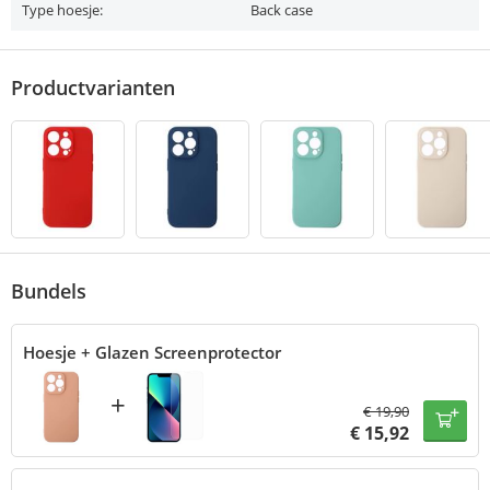
Type hoesje:
Back case
Productvarianten
Bundels
Hoesje + Glazen Screenprotector
+
€
19,90
€
15,92