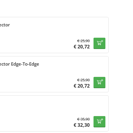
ector
€
25,90
€
20,72
ector Edge-To-Edge
€
25,90
€
20,72
€
35,90
€
32,30