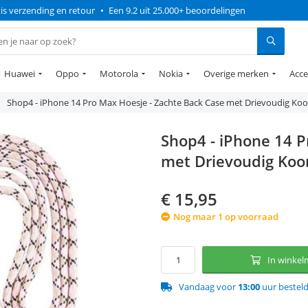
is verzending en retour
•
Een 9.2 uit 25.000+ beoordelingen
Huawei
Oppo
Motorola
Nokia
Overige merken
Acce
Shop4 - iPhone 14 Pro Max Hoesje - Zachte Back Case met Drievoudig Ko
Shop4 - iPhone 14 P
met Drievoudig Koo
€
15,95
Nog maar 1 op voorraad
In winke
Vandaag voor
13:00
uur bestel