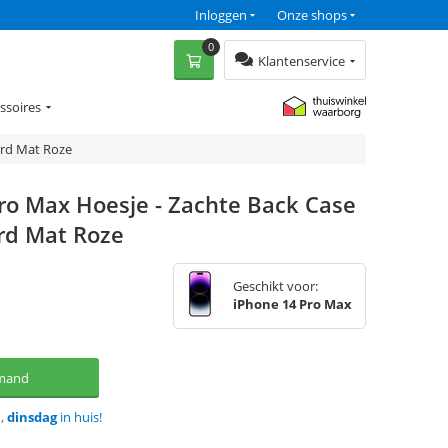
Inloggen
Onze shops
0
Klantenservice
ssoires
ord Mat Roze
ro Max Hoesje - Zachte Back Case
rd Mat Roze
Geschikt voor:
iPhone 14 Pro Max
lmand
d,
dinsdag
in huis!