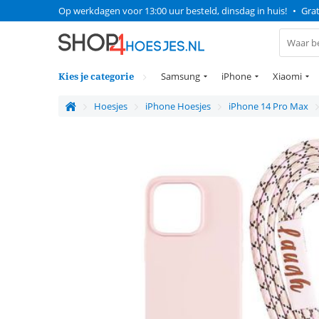
Op werkdagen voor 13:00 uur besteld, dinsdag in huis!
•
Grat
Kies je categorie
Samsung
iPhone
Xiaomi
Hoesjes
iPhone Hoesjes
iPhone 14 Pro Max