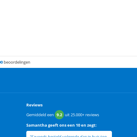
00
beoordelingen
Reviews
Gemiddeld een
9.2
uit
25.000+
reviews
Samantha
geeft ons een
10 en zegt:
"Savonds besteld volgende dag in huis top