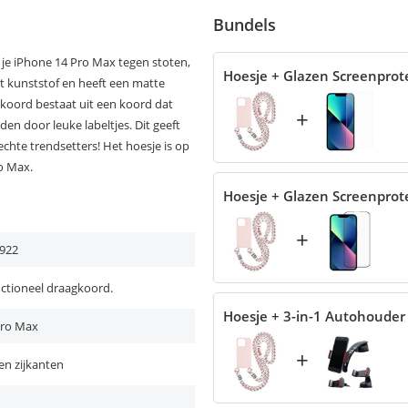
Bundels
je iPhone 14 Pro Max tegen stoten,
Hoesje + Glazen Screenprot
ht kunststof en heeft een matte
gkoord bestaat uit een koord dat
+
en door leuke labeltjes. Dit geeft
echte trendsetters! Het hoesje is op
o Max.
Hoesje + Glazen Screenprot
+
922
nctioneel draagkoord.
Hoesje + 3-in-1 Autohouder
Pro Max
+
en zijkanten