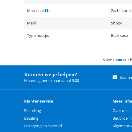
Materiaal
:
Zacht kunst
Merk:
Shop4
Type hoesje:
Back case
Voor
13:00
uur b
Kunnen we je helpen?
klante
Maandag bereikbaar vanaf 9:00
Klantenservice
Meer info
Bestelling
Over ons
Betaling
Beoordeli
Bezorging en levertijd
Algemene 