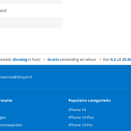
stof
esteld,
dinsdag
in huis!
Gratis
verzending en retour
Een
9.2
uit
25.0
nservice@shop4.nl
rmatie
Populaire categorieën
iPhone 14
ngen
iPhone 14 Plus
voorwaarden
iPhone 14 Pro