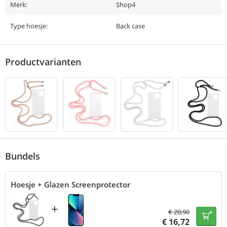
Merk:
Shop4
Type hoesje:
Back case
Productvarianten
Bundels
Hoesje + Glazen Screenprotector
+
€
20,90
€
16,72