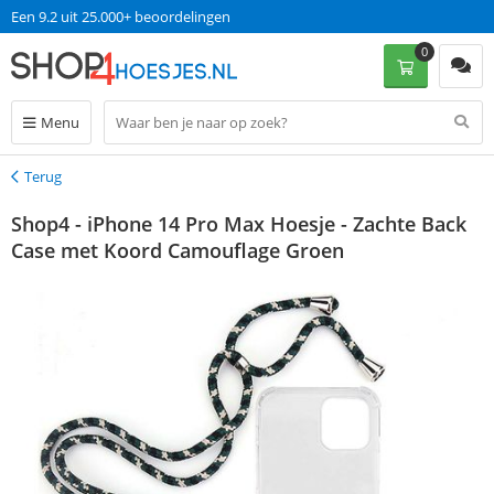
Een 9.2 uit 25.000+ beoordelingen
0
Menu
Terug
Terug
Shop4 - iPhone 14 Pro Max Hoesje - Zachte Back
Case met Koord Camouflage Groen