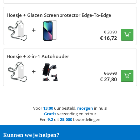
Hoesje + Glazen Screenprotector Edge-To-Edge
+
€
20,90
€
16,72
Hoesje + 3-in-1 Autohouder
+
€
30,90
€
27,80
Voor
13:00
uur besteld,
morgen
in huis!
Gratis
verzending en retour
Een
9.2
uit
25.000
beoordelingen
Kunnen we je helpen?