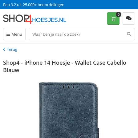
Een 9.2 uit 25.000+ beoordelingen
0
Menu
Terug
Terug
Shop4 - iPhone 14 Hoesje - Wallet Case Cabello
Blauw