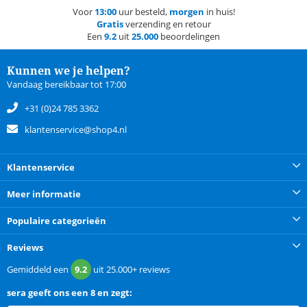
Voor
13:00
uur besteld,
morgen
in huis!
Gratis
verzending en retour
Een
9.2
uit
25.000
beoordelingen
Kunnen we je helpen?
Vandaag bereikbaar tot 17:00
+31 (0)24 785 3362
klantenservice@shop4.nl
Klantenservice
Meer informatie
Populaire categorieën
Reviews
Gemiddeld een
9.2
uit
25.000+
reviews
sera
geeft ons een
8 en zegt: