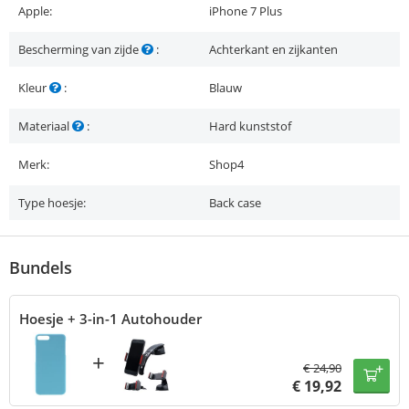
Apple:
iPhone 7 Plus
Bescherming van zijde
:
Achterkant en zijkanten
Kleur
:
Blauw
Materiaal
:
Hard kunststof
Merk:
Shop4
Type hoesje:
Back case
Bundels
Hoesje + 3-in-1 Autohouder
+
€
24,90
€
19,92