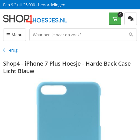
Een 9.2 uit 25.000+ beoordelingen
0
Menu
Terug
Terug
Shop4 - iPhone 7 Plus Hoesje - Harde Back Case
Licht Blauw
korting 55%