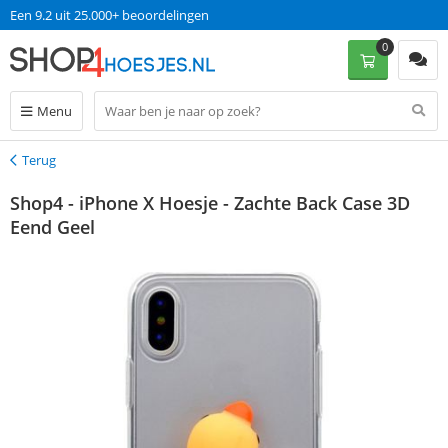
Een 9.2 uit 25.000+ beoordelingen
0
Menu
Terug
Terug
Shop4 - iPhone X Hoesje - Zachte Back Case 3D
Eend Geel