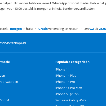
e helpen. Dit kan via telefoon, e-mail, WhatsApp of social media. Heb je he
agen voor 13:00 besteld, is morgen al in huis. Zonder verzendkosten!
esteld,
morgen
in huis!
Gratis
verzending en retour
Een
9.2
uit
25.0
nservice@shop4.nl
rmatie
Populaire categorieën
iPhone 14
ngen
iPhone 14 Plus
voorwaarden
iPhone 14 Pro
iPhone 14 Pro Max
iPhone SE (2022)
 Shop4
Samsung Galaxy A52s