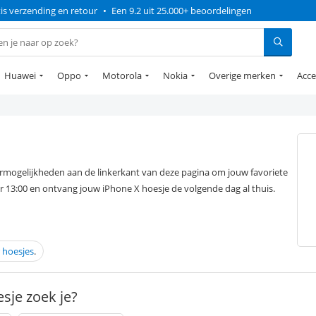
is verzending en retour
•
Een 9.2 uit 25.000+ beoordelingen
Huawei
Oppo
Motorola
Nokia
Overige merken
Acce
ermogelijkheden aan de linkerkant van deze pagina om jouw favoriete
r 13:00 en ontvang jouw iPhone X hoesje de volgende dag al thuis.
 hoesjes
.
sje zoek je?