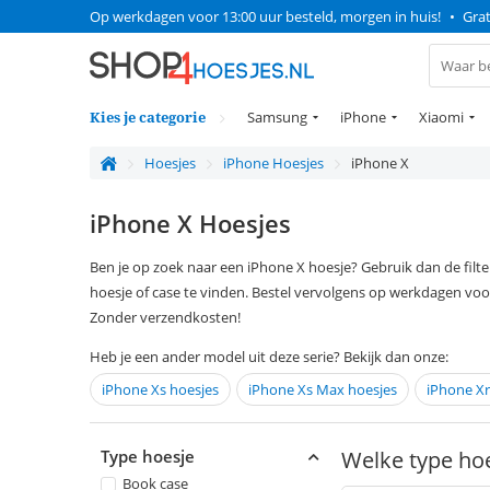
Op werkdagen voor 13:00 uur besteld, morgen in huis!
•
Grat
Kies je categorie
Samsung
iPhone
Xiaomi
Hoesjes
iPhone Hoesjes
iPhone X
iPhone X Hoesjes
Ben je op zoek naar een iPhone X hoesje? Gebruik dan de filt
hoesje of case te vinden. Bestel vervolgens op werkdagen voo
Zonder verzendkosten!
Heb je een ander model uit deze serie? Bekijk dan onze:
iPhone Xs hoesjes
iPhone Xs Max hoesjes
iPhone Xr
Type hoesje
Welke type hoe
Book case