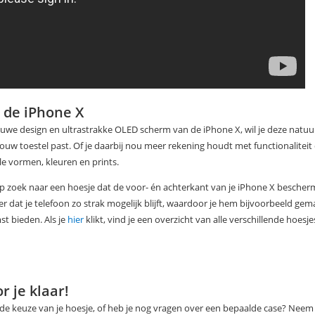
 de iPhone X
euwe design en ultrastrakke OLED scherm van de iPhone X, wil je deze natuu
 jouw toestel past. Of je daarbij nou meer rekening houdt met functionaliteit
lle vormen, kleuren en prints.
p zoek naar een hoesje dat de voor- én achterkant van je iPhone X beschermt
ker dat je telefoon zo strak mogelijk blijft, waardoor je hem bijvoorbeeld ge
t bieden. Als je
hier
klikt, vind je een overzicht van alle verschillende hoesje
r je klaar!
j de keuze van je hoesje, of heb je nog vragen over een bepaalde case? Neem