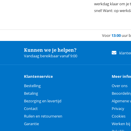
werkdag klaar om je t
snel! Want: op werkd
Voor
13:00
uur b
Kunnen we je helpen?
klante
Vandaag bereikbaar vanaf 9:00
Klantenservice
Meer info
Bestelling
Over ons
Betaling
Beoordeli
Bezorging en levertijd
Algemene 
Contact
Privacy
Ruilen en retourneren
Cookies
Garantie
Werken bij