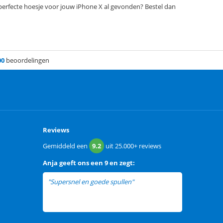
t perfecte hoesje voor jouw iPhone X al gevonden? Bestel dan
00
beoordelingen
Reviews
Gemiddeld een
9.2
uit
25.000+
reviews
Anja
geeft ons een
9 en zegt:
"Supersnel en goede spullen"