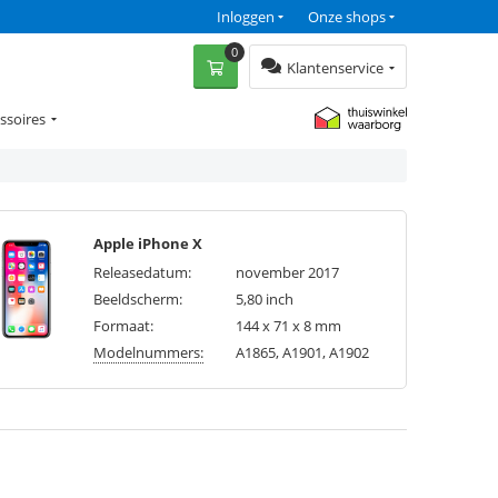
Inloggen
Onze shops
0
Klantenservice
ssoires
Apple iPhone X
Releasedatum:
november 2017
Beeldscherm:
5,80 inch
Formaat:
144 x 71 x 8 mm
Modelnummers:
A1865, A1901, A1902