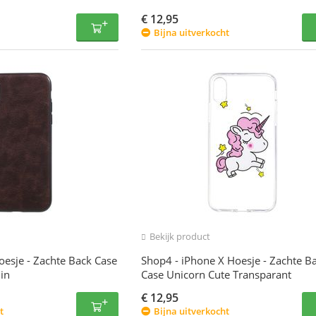
€
12,95
Bijna uitverkocht
Bekijk product
oesje - Zachte Back Case
Shop4 - iPhone X Hoesje - Zachte B
in
Case Unicorn Cute Transparant
€
12,95
t
Bijna uitverkocht