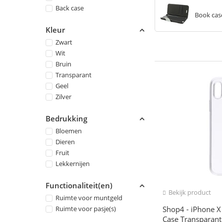
Back case
Book cas
Kleur
Zwart
Wit
Bruin
Transparant
Geel
Zilver
Bedrukking
Bloemen
Dieren
Fruit
Lekkernijen
Functionaliteit(en)
Bekijk product
Ruimte voor muntgeld
Ruimte voor pasje(s)
Shop4 - iPhone X
Case Transparant