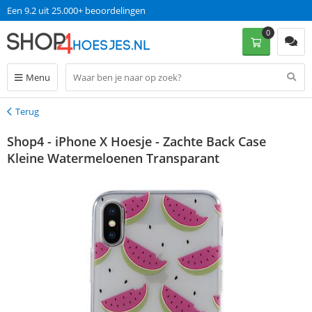
Een 9.2 uit 25.000+ beoordelingen
0
Menu
Terug
Terug
Shop4 - iPhone X Hoesje - Zachte Back Case
Kleine Watermeloenen Transparant