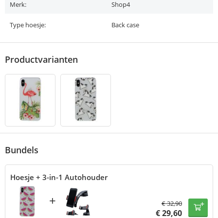
Merk:
Shop4
Type hoesje:
Back case
Productvarianten
Bundels
Hoesje + 3-in-1 Autohouder
+
€
32,90
€
29,60