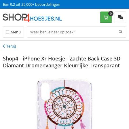
Een 9.2 uit 25.000+ beoordelingen
0
Menu
Terug
Terug
Shop4 - iPhone Xr Hoesje - Zachte Back Case 3D
Diamant Dromenvanger Kleurrijke Transparant