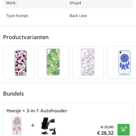
Merk:
Shop4
Type hoesje:
Back case
Productvarianten
Bundels
Hoesje + 3-in-1 Autohouder
+
€
32,90
€
26,32