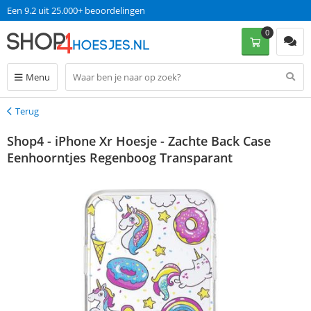
Een 9.2 uit 25.000+ beoordelingen
0
Menu
Terug
Terug
Shop4 - iPhone Xr Hoesje - Zachte Back Case
Eenhoorntjes Regenboog Transparant