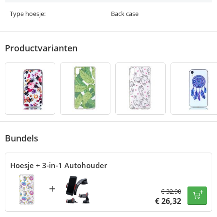
Type hoesje:
Back case
Productvarianten
Bundels
Hoesje + 3-in-1 Autohouder
+
€
32,90
€
26,32