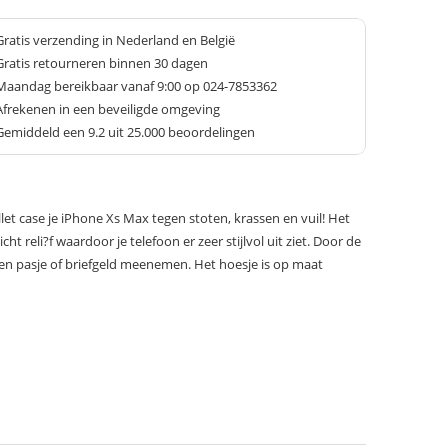
Gratis verzending in Nederland en België
Gratis retourneren binnen 30 dagen
Maandag bereikbaar vanaf 9:00 op 024-7853362
Afrekenen in een beveiligde omgeving
Gemiddeld een
9.2
uit 25.000 beoordelingen
et case je iPhone Xs Max tegen stoten, krassen en vuil! Het
ht reli?f waardoor je telefoon er zeer stijlvol uit ziet. Door de
en pasje of briefgeld meenemen. Het hoesje is op maat