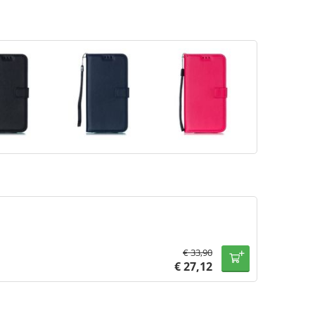
€
33,90
€
27,12