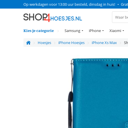
Op werkdagen voor 13:00 uur besteld, dinsdag in huis!
•
Grat
Kies je categorie
Samsung
iPhone
Xiaomi
Hoesjes
iPhone Hoesjes
iPhone Xs Max
Sh