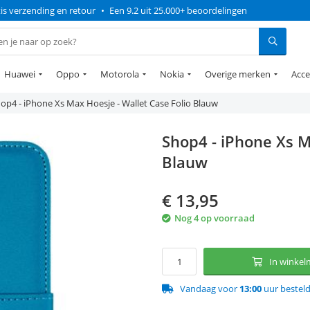
is verzending en retour
•
Een 9.2 uit 25.000+ beoordelingen
Huawei
Oppo
Motorola
Nokia
Overige merken
Acce
op4 - iPhone Xs Max Hoesje - Wallet Case Folio Blauw
Shop4 - iPhone Xs M
Blauw
€
13,95
Nog 4 op voorraad
In winke
Vandaag voor
13:00
uur bestel