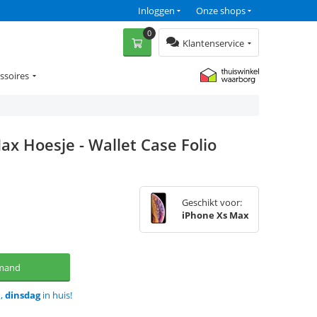
Inloggen
Onze shops
0
Klantenservice
ssoires
ax Hoesje - Wallet Case Folio
Geschikt voor:
iPhone Xs Max
lmand
d,
dinsdag
in huis!