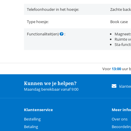
Telefoonhouder in het hoesje:
Zachte back
Type hoesje:
Book case
Functionaliteit(en)
:
Magneets
Ruimte vo
Sta-funct
Voor
13:00
uur b
Kunnen we je helpen?
klante
Maandag bereikbaar vanaf 9:00
Klantenservice
Meer info
Bestelling
Over ons
Betaling
Beoordeli