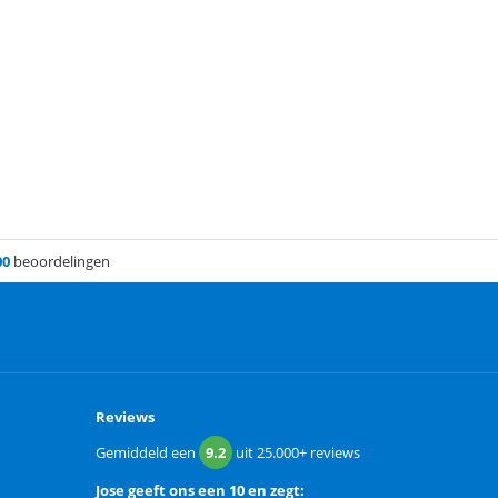
00
beoordelingen
Reviews
Gemiddeld een
9.2
uit
25.000+
reviews
Jose
geeft ons een
10 en zegt: