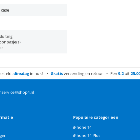
 case
luiting
or pasje(s)
ie
esteld,
dinsdag
in huis!
Gratis
verzending en retour
Een
9.2
uit
25.0
nservice@shop4.nl
rmatie
Populaire categorieën
iPhone 14
ngen
iPhone 14 Plus