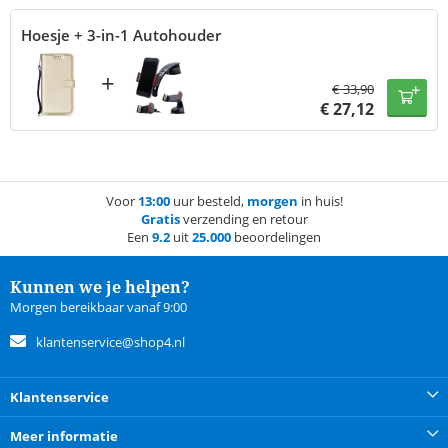
Hoesje + 3-in-1 Autohouder
+
€
33,90
€
27,12
Voor
13:00
uur besteld,
morgen
in huis!
Gratis
verzending en retour
Een
9.2
uit
25.000
beoordelingen
Kunnen we je helpen?
Morgen bereikbaar vanaf 9:00
klantenservice@shop4.nl
Klantenservice
Meer informatie