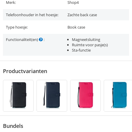
Merk:
Shop4
Telefoonhouder in het hoesje:
Zachte back case
Type hoesje:
Book case
Functionaliteit(en)
:
Magneetsluiting
Ruimte voor pasje(s)
Sta-functie
Productvarianten
Bundels