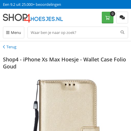
Een 9.2 uit 25.000+ beoordelingen
0
Menu
Terug
Terug
Shop4 - iPhone Xs Max Hoesje - Wallet Case Folio
Goud