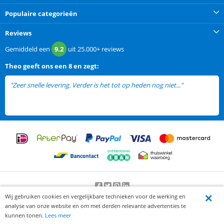
Populaire categorieën
Reviews
Gemiddeld een
9.2
uit
25.000+
reviews
Theo
geeft ons een
8 en zegt:
"Zeer snelle levering. Verder is het tot op heden nog niet..."
lees meer
Wij gebruiken cookies en vergelijkbare technieken voor de werking en
Beoordeling door klanten:
9.2
/
10
-
25000
beoordelingen
analyse van onze website en om met derden relevante advertenties te
© 2012-2026 Knaak Commerce B.V.
kunnen tonen.
Lees meer